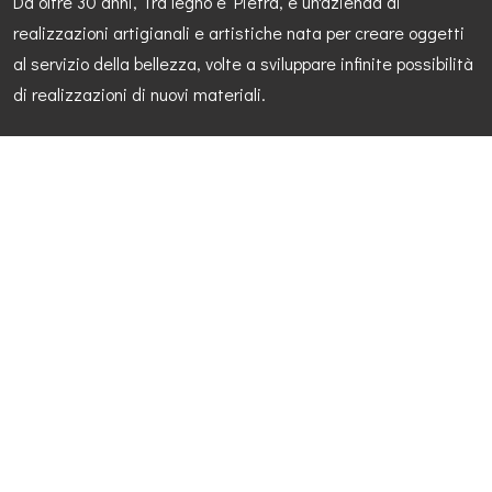
Da oltre 30 anni, Tra legno e Pietra, è un'azienda di
realizzazioni artigianali e artistiche nata per creare oggetti
al servizio della bellezza, volte a sviluppare infinite possibilità
di realizzazioni di nuovi materiali.
P.IVA: 02423310511
Il Sito
Home
Lavorazioni
La nostra storia
Arte&Shop
Contatti